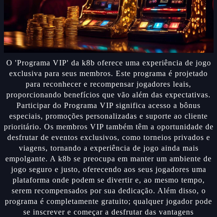
O 'Programa VIP' da k8b oferece uma experiência de jogo
exclusiva para seus membros. Este programa é projetado
para reconhecer e recompensar jogadores leais,
proporcionando benefícios que vão além das expectativas.
Participar do Programa VIP significa acesso a bônus
especiais, promoções personalizadas e suporte ao cliente
prioritário. Os membros VIP também têm a oportunidade de
desfrutar de eventos exclusivos, como torneios privados e
viagens, tornando a experiência de jogo ainda mais
empolgante. A k8b se preocupa em manter um ambiente de
jogo seguro e justo, oferecendo aos seus jogadores uma
plataforma onde podem se divertir e, ao mesmo tempo,
serem recompensados por sua dedicação. Além disso, o
programa é completamente gratuito; qualquer jogador pode
se inscrever e começar a desfrutar das vantagens