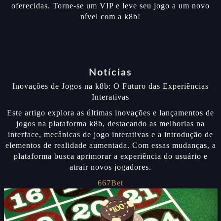
oferecidas. Torne-se um VIP e leve seu jogo a um novo
nível com a k8b!
Notícias
Inovações de Jogos na k8b: O Futuro das Experiências
Interativas
Este artigo explora as últimas inovações e lançamentos de
jogos na plataforma k8b, destacando as melhorias na
interface, mecânicas de jogo interativas e a introdução de
elementos de realidade aumentada. Com essas mudanças, a
plataforma busca aprimorar a experiência do usuário e
atrair novos jogadores.
667Bet