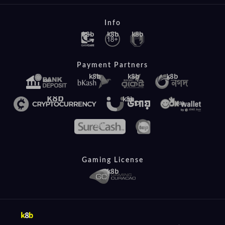
Info
Payment Partners
Gaming License