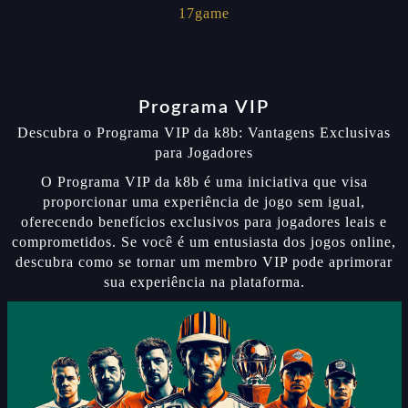
17game
Programa VIP
Descubra o Programa VIP da k8b: Vantagens Exclusivas
para Jogadores
O Programa VIP da k8b é uma iniciativa que visa
proporcionar uma experiência de jogo sem igual,
oferecendo benefícios exclusivos para jogadores leais e
comprometidos. Se você é um entusiasta dos jogos online,
descubra como se tornar um membro VIP pode aprimorar
sua experiência na plataforma.