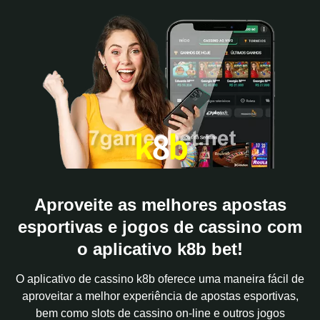
Aproveite as melhores apostas
esportivas e jogos de cassino com
o aplicativo k8b bet!
O aplicativo de cassino k8b oferece uma maneira fácil de
aproveitar a melhor experiência de apostas esportivas,
bem como slots de cassino on-line e outros jogos