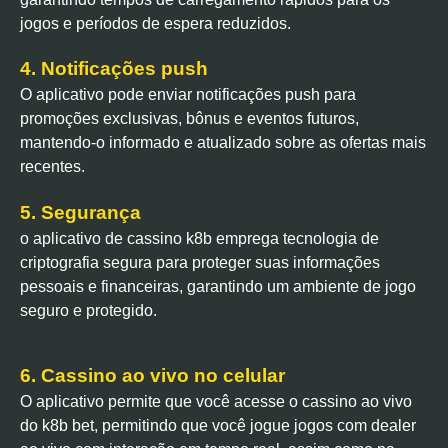
jogos e períodos de espera reduzidos.
4. Notificações push
O aplicativo pode enviar notificações push para
promoções exclusivas, bônus e eventos futuros,
mantendo-o informado e atualizado sobre as ofertas mais
recentes.
5. Segurança
o aplicativo de cassino k8b emprega tecnologia de
criptografia segura para proteger suas informações
pessoais e financeiras, garantindo um ambiente de jogo
seguro e protegido.
6. Cassino ao vivo no celular
O aplicativo permite que você acesse o cassino ao vivo
do k8b bet, permitindo que você jogue jogos com dealer