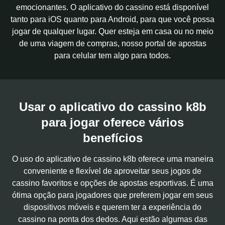
emocionantes. O aplicativo do cassino está disponível
tanto para iOS quanto para Android, para que você possa
jogar de qualquer lugar. Quer esteja em casa ou no meio
de uma viagem de compras, nosso portal de apostas
para celular tem algo para todos.
Usar o aplicativo do cassino k8b
para jogar oferece vários
benefícios
O uso do aplicativo de cassino k8b oferece uma maneira
conveniente e flexível de aproveitar seus jogos de
cassino favoritos e opções de apostas esportivas. É uma
ótima opção para jogadores que preferem jogar em seus
dispositivos móveis e querem ter a experiência do
cassino na ponta dos dedos. Aqui estão algumas das