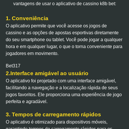
vantagens de usar o aplicativo de cassino k8b bet:
1. Conveniência
O aplicativo permite que você acesse os jogos de
cassino e as opções de apostas esportivas diretamente
do seu smartphone ou tablet. Você pode jogar a qualquer
hora e em qualquer lugar, o que o torna conveniente para
jogadores em movimento.
Bet317
2.Interface amigável ao usuário
O aplicativo foi projetado com uma interface amigável,
facilitando a navegação e a localização rápida de seus
jogos favoritos. Ele proporciona uma experiência de jogo
perfeita e agradável.
3. Tempos de carregamento rápidos
O aplicativo é otimizado para dispositivos móveis,
garantindo tempos de carregamento rápidos para os