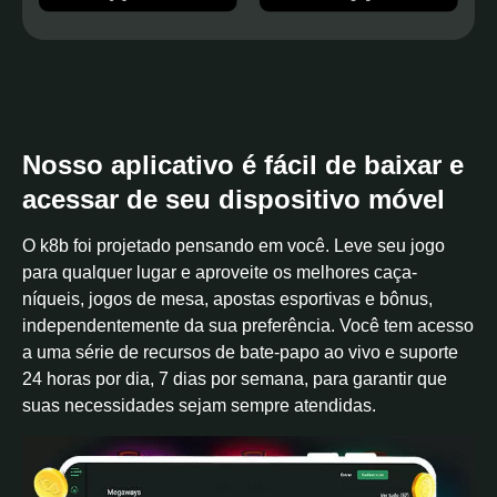
Nosso aplicativo é fácil de baixar e
acessar de seu dispositivo móvel
O k8b foi projetado pensando em você. Leve seu jogo
para qualquer lugar e aproveite os melhores caça-
níqueis, jogos de mesa, apostas esportivas e bônus,
independentemente da sua preferência. Você tem acesso
a uma série de recursos de bate-papo ao vivo e suporte
24 horas por dia, 7 dias por semana, para garantir que
suas necessidades sejam sempre atendidas.