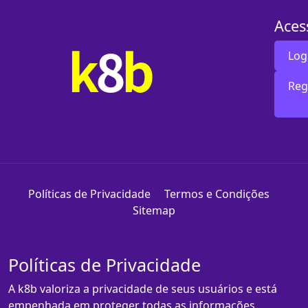
Aces
Log
Reg
Políticas de Privacidade
Termos e Condições
Sitemap
Políticas de Privacidade
A k8b valoriza a privacidade de seus usuários e está
empenhada em proteger todas as informações