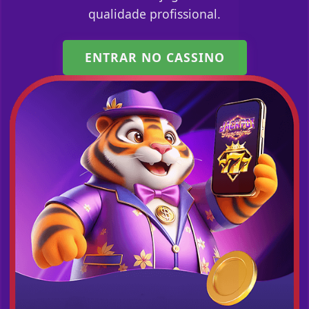
qualidade profissional.
ENTRAR NO CASSINO