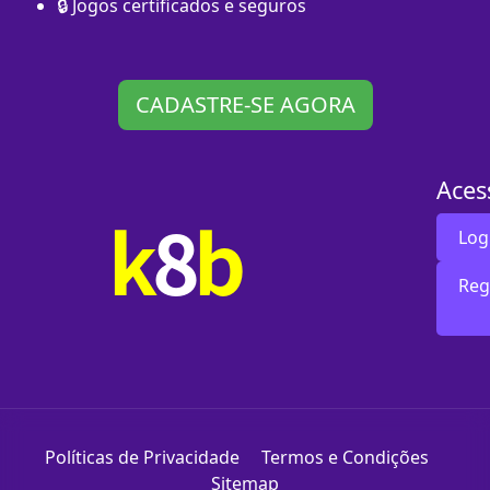
🔒 Jogos certificados e seguros
CADASTRE-SE AGORA
Aces
Log
Reg
Políticas de Privacidade
Termos e Condições
Sitemap