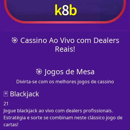
🎯 Cassino Ao Vivo com Dealers
Reais!
🎯 Jogos de Mesa
Divirta-se com os melhores jogos de cassino
🃏 Blackjack
21
Jogue blackjack ao vivo com dealers profissionais.
Estratégia e sorte se combinam neste clássico jogo de
cartas!