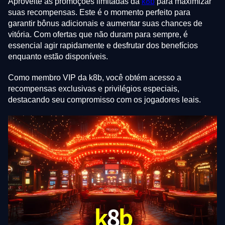
Aproveite as promoções limitadas da
k8b
para maximizar
suas recompensas. Este é o momento perfeito para
garantir bônus adicionais e aumentar suas chances de
vitória. Com ofertas que não duram para sempre, é
essencial agir rapidamente e desfrutar dos benefícios
enquanto estão disponíveis.
Como membro VIP da k8b, você obtém acesso a
recompensas exclusivas e privilégios especiais,
destacando seu compromisso com os jogadores leais.