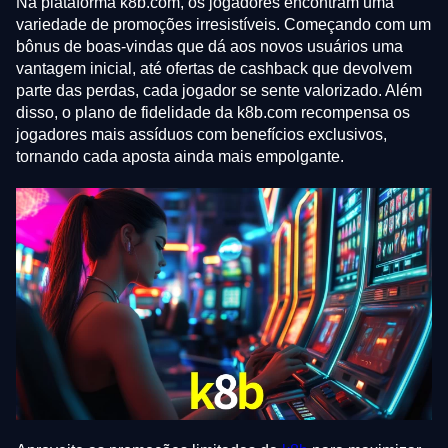
Na plataforma k8b.com, os jogadores encontram uma
variedade de promoções irresistíveis. Começando com um
bônus de boas-vindas que dá aos novos usuários uma
vantagem inicial, até ofertas de cashback que devolvem
parte das perdas, cada jogador se sente valorizado. Além
disso, o plano de fidelidade da k8b.com recompensa os
jogadores mais assíduos com benefícios exclusivos,
tornando cada aposta ainda mais empolgante.