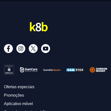
Ofertas especiais
Promoções
Aplicativo móvel