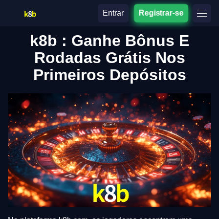
Entrar
Registrar-se
k8b : Ganhe Bônus E
Rodadas Grátis Nos
Primeiros Depósitos