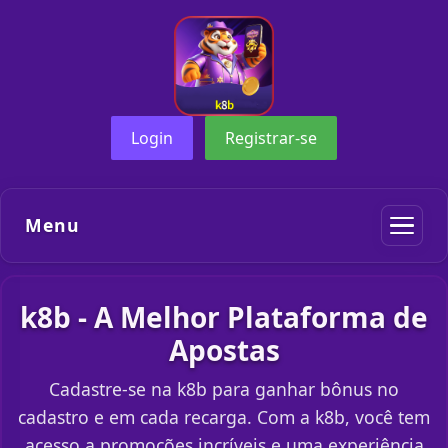
Login
Registrar-se
Menu
k8b - A Melhor Plataforma de
Apostas
Cadastre-se na k8b para ganhar bônus no
cadastro e em cada recarga. Com a k8b, você tem
acesso a promoções incríveis e uma experiência