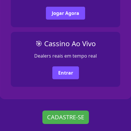
Jogar Agora
🎯 Cassino Ao Vivo
Dealers reais em tempo real
Entrar
CADASTRE-SE