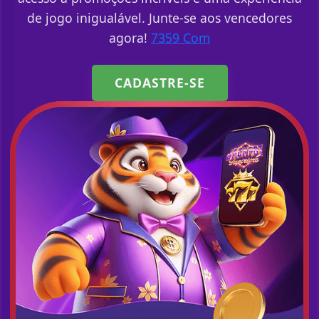
de jogo inigualável. Junte-se aos vencedores
agora!
7359 Com
CADASTRE-SE